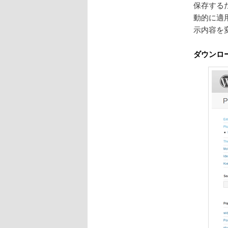
保存するだ
動的に適
ン
示内容を
ツ
ダウンロ
へ
移
動