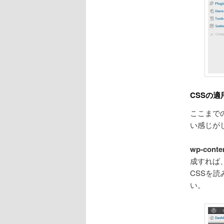
CSSの適
ここまで
い感じが
wp-conten
成すれば
CSSを
い。