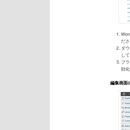
Wo
ださ
ダウ
して
プラ
効化
編集画面