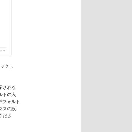
リックし
示されな
ルトの入
どデフォルト
クスの設
くださ