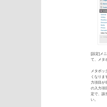
[設定]メ
て、メタ
メタボッ
くなりま
力項目が非
の入力項
定で、該
い。