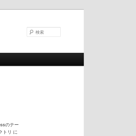
検
索
essのテー
トリ に