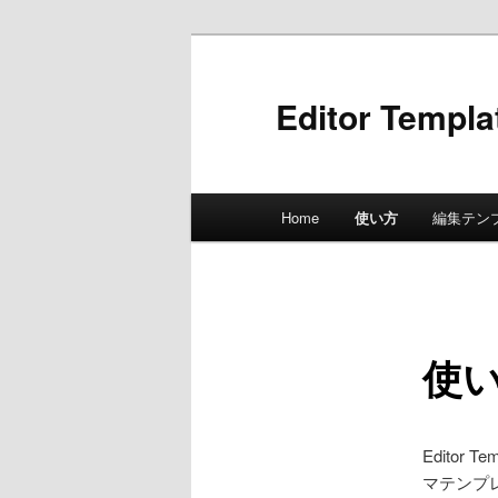
Editor Templa
メ
Home
使い方
編集テン
メ
イ
ン
イ
メ
ニ
ン
ュ
使
ー
コ
ン
Editor
マテンプ
テ