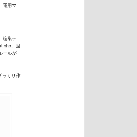
。運用マ
。編集テ
.php、固
ルールが
ざっくり作